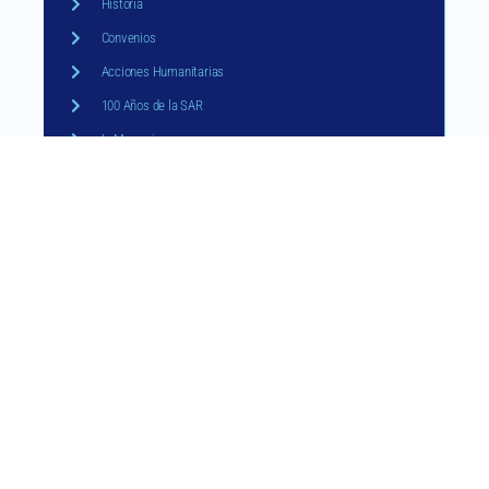
Historia
Convenios
Acciones Humanitarias
100 Años de la SAR
In Memorian
CAPITULOS
Objetivos y Reglamentos
Todos los Capítulos
FORMACIÓN
Cursos
Eventos y Congresos
Curso de Especialista
Solicitud de Auspicio
ACREDITACIONES