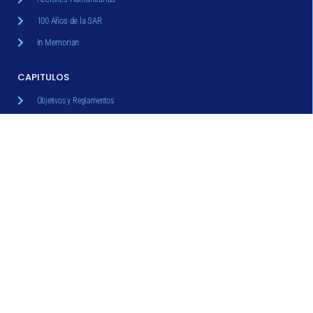
100 Años de la SAR
In Memorian
CAPITULOS
Objetivos y Reglamentos
Todos los Capítulos
FORMACIÓN
Cursos
Eventos y Congresos
Curso de Especialista
Solicitud de Auspicio
ACREDITACIONES
Centros de Radiodiagnóstico
Centros de Enseñanza