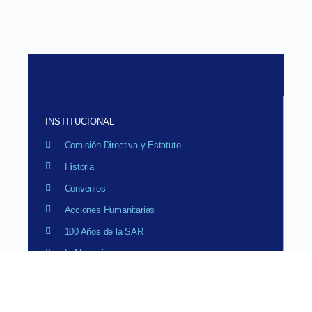
INSTITUCIONAL
Comisión Directiva y Estatuto
Historia
Convenios
Acciones Humanitarias
100 Años de la SAR
In Memorian
CAPITULOS
Objetivos y Reglamentos