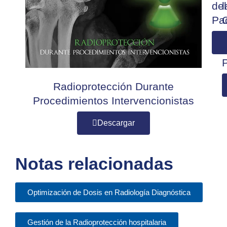
del
l
Pa
S
Radioprotección Durante
Procedimientos Intervencionistas
Descargar
Notas relacionadas
Optimización de Dosis en Radiología Diagnóstica
Gestión de la Radioprotección hospitalaria