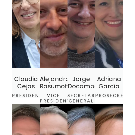
Claudia
Alejandro
Jorge
Adriana
Cejas
Rasumoff
Docampo
García
PRESIDENTE
VICE
SECRETARIO
PROSECRETAR
PRESIDENTE
GENERAL