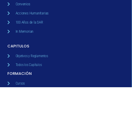
Convenios
Acciones Humanitarias
100 Años de la SAR
In Memorian
CAPITULOS
Objetivos y Reglamentos
Todos los Capítulos
FORMACIÓN
Cursos
Eventos y Congresos
Curso de Especialista
Solicitud de Auspicio
ACREDITACIONES