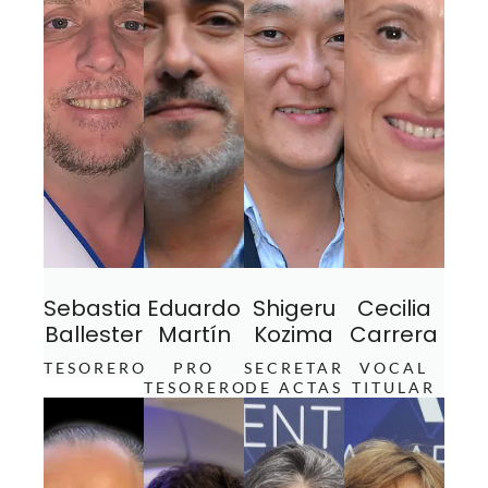
Sebastian
Eduardo
Shigeru
Cecilia
Ballester
Martín
Kozima
Carrera
TESORERO
PRO
SECRETARIO
VOCAL
TESORERO
DE ACTAS
TITULAR