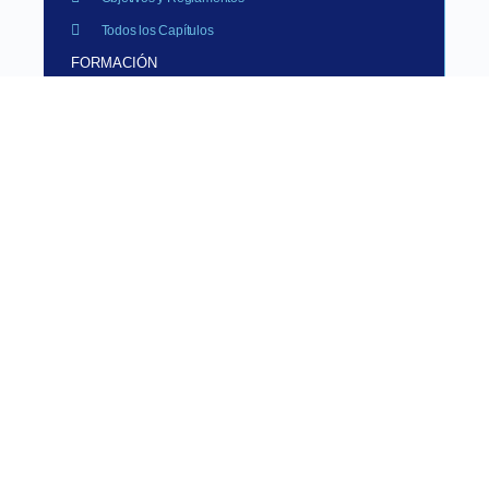
Todos los Capítulos
FORMACIÓN
Cursos
Eventos y Congresos
Curso de Especialista
Solicitud de Auspicio
ACREDITACIONES
Centros de Radiodiagnóstico
Centros de Enseñanza
Centros Acreditados
Certificación y Recertificación
Reacreditación en DxIM
Fellowship
OTROS LINKS