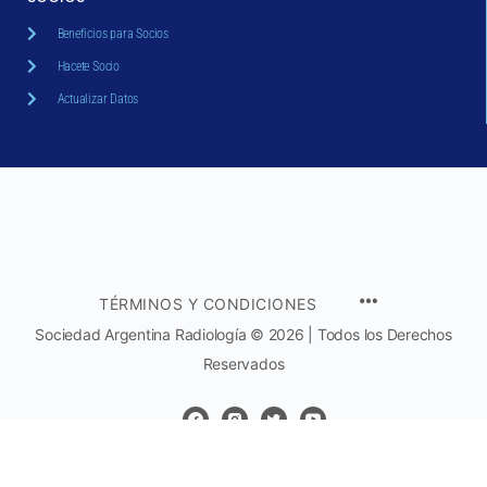
Beneficios para Socios
Hacete Socio
Actualizar Datos
TÉRMINOS Y CONDICIONES
Sociedad Argentina Radiología © 2026 | Todos los Derechos
Reservados
Arenales 1985 PB (C1124AAC)
CABA - Argentina |
Tel: + 54 11 4815-5444